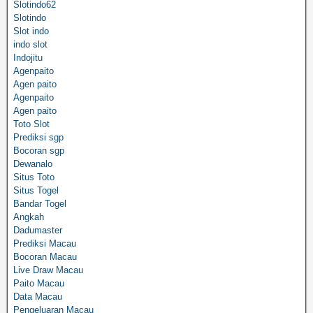
Slotindo62
Slotindo
Slot indo
indo slot
Indojitu
Agenpaito
Agen paito
Agenpaito
Agen paito
Toto Slot
Prediksi sgp
Bocoran sgp
Dewanalo
Situs Toto
Situs Togel
Bandar Togel
Angkah
Dadumaster
Prediksi Macau
Bocoran Macau
Live Draw Macau
Paito Macau
Data Macau
Pengeluaran Macau