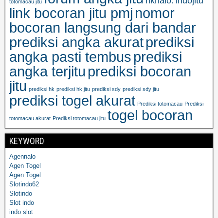
hknalo.
indojitu
totomacau jitu
link bocoran jitu pmj
nomor
bocoran langsung dari bandar
prediksi angka akurat
prediksi
angka pasti tembus
prediksi
angka terjitu
prediksi bocoran
jitu
prediksi hk
prediksi hk jitu
prediksi sdy
prediksi sdy jitu
prediksi togel akurat
Prediksi totomacau
Prediksi
togel bocoran
totomacau akurat
Prediksi totomacau jitu
KEYWORD
Agennalo
Agen Togel
Agen Togel
Slotindo62
Slotindo
Slot indo
indo slot