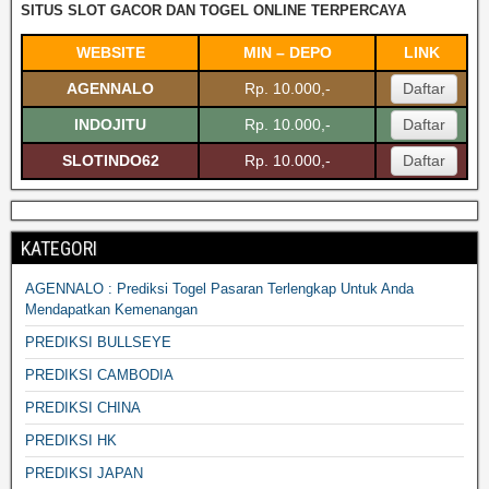
SITUS SLOT GACOR DAN TOGEL ONLINE TERPERCAYA
WEBSITE
MIN – DEPO
LINK
AGENNALO
Rp. 10.000,-
Daftar
INDOJITU
Rp. 10.000,-
Daftar
SLOTINDO62
Rp. 10.000,-
Daftar
KATEGORI
AGENNALO : Prediksi Togel Pasaran Terlengkap Untuk Anda
Mendapatkan Kemenangan
PREDIKSI BULLSEYE
PREDIKSI CAMBODIA
PREDIKSI CHINA
PREDIKSI HK
PREDIKSI JAPAN