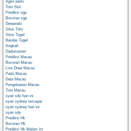
Agen paito
Toto Slot
Prediksi sgp
Bocoran sgp
Dewanalo
Situs Toto
Situs Togel
Bandar Togel
Angkah
Dadumaster
Prediksi Macau
Bocoran Macau
Live Draw Macau
Paito Macau
Data Macau
Pengeluaran Macau
Toto Macau
syair sdy hari ini
syair sydney tercepat
syair sydney hari ini
syair sdy
Prediksi Hk
Bocoran Hk
Prediksi Hk Malam Ini