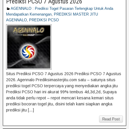
Prediksi PCSO 7 Agustus 2026
AGENNALO : Prediksi Togel Pasaran Terlengkap Untuk Anda
Mendapatkan Kemenangan
,
PREDIKSI MASTER JITU
AGENNALO
,
PREDIKSI PCSO
Situs Prediksi PCSO 7 Agustus 2026 Prediksi PCSO 7 Agustus
2026. Agennalo Prediksimasterjitu.com satu – satunya situs
prediksi togel PCSO terpercaya yang menyediakan angka jitu
Prediksi PCSO hari ini akurat 99% tembus 4d,3d,2d, Supaya
anda tidak perlu repot – repot mencari kesana kemari situs
prediksi bocoran togel jitu, disini telah kami siapkan angka
prediksi jitu […]
Read Post