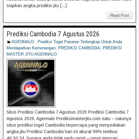
siapkan angka prediksi jitu […]
Read Post
Prediksi Cambodia 7 Agustus 2026
AGENNALO : Prediksi Togel Pasaran Terlengkap Untuk Anda
Mendapatkan Kemenangan
,
PREDIKSI CAMBODIA
,
PREDIKSI
MASTER JITU AGENNALO
Situs Prediksi Cambodia 7 Agustus 2026 Prediksi Cambodia 7
Agustus 2026. Agennalo Prediksimasterjitu.com satu – satunya
situs prediksi togel Cambodia terpercaya yang menyediakan
angka jitu Prediksi Cambodia hari ini akurat 99% tembus
4d,3d,2d, Supaya anda tidak perlu repot – repot mencari