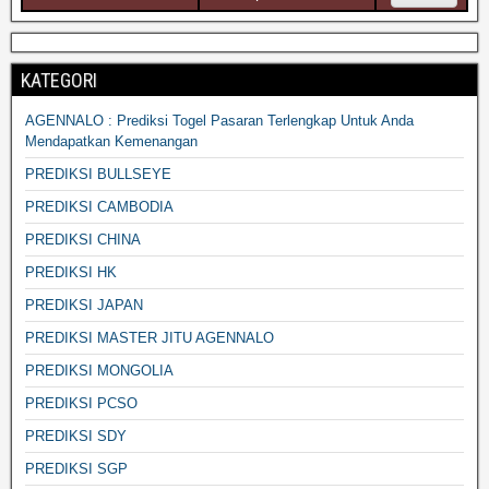
KATEGORI
AGENNALO : Prediksi Togel Pasaran Terlengkap Untuk Anda
Mendapatkan Kemenangan
PREDIKSI BULLSEYE
PREDIKSI CAMBODIA
PREDIKSI CHINA
PREDIKSI HK
PREDIKSI JAPAN
PREDIKSI MASTER JITU AGENNALO
PREDIKSI MONGOLIA
PREDIKSI PCSO
PREDIKSI SDY
PREDIKSI SGP