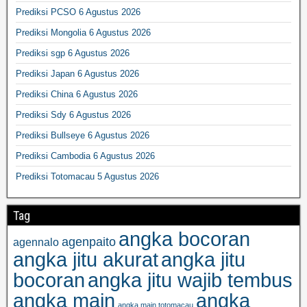
Prediksi PCSO 6 Agustus 2026
Prediksi Mongolia 6 Agustus 2026
Prediksi sgp 6 Agustus 2026
Prediksi Japan 6 Agustus 2026
Prediksi China 6 Agustus 2026
Prediksi Sdy 6 Agustus 2026
Prediksi Bullseye 6 Agustus 2026
Prediksi Cambodia 6 Agustus 2026
Prediksi Totomacau 5 Agustus 2026
Tag
angka bocoran
agenpaito
agennalo
angka jitu akurat
angka jitu
bocoran
angka jitu wajib tembus
angka main
angka
angka main totomacau