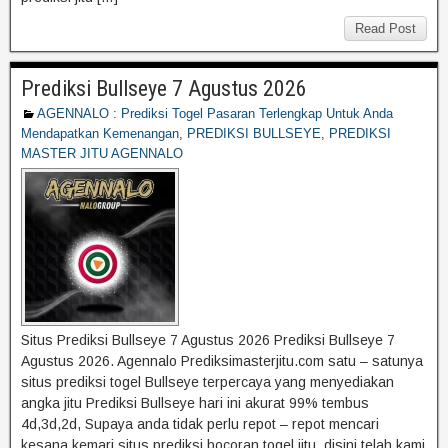
Read Post
Prediksi Bullseye 7 Agustus 2026
AGENNALO : Prediksi Togel Pasaran Terlengkap Untuk Anda
Mendapatkan Kemenangan
,
PREDIKSI BULLSEYE
,
PREDIKSI
MASTER JITU AGENNALO
Situs Prediksi Bullseye 7 Agustus 2026 Prediksi Bullseye 7
Agustus 2026. Agennalo Prediksimasterjitu.com satu – satunya
situs prediksi togel Bullseye terpercaya yang menyediakan
angka jitu Prediksi Bullseye hari ini akurat 99% tembus
4d,3d,2d, Supaya anda tidak perlu repot – repot mencari
kesana kemari situs prediksi bocoran togel jitu, disini telah kami