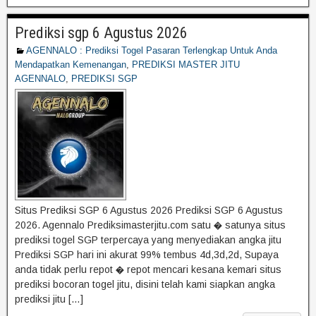
Prediksi sgp 6 Agustus 2026
AGENNALO : Prediksi Togel Pasaran Terlengkap Untuk Anda
Mendapatkan Kemenangan
,
PREDIKSI MASTER JITU
AGENNALO
,
PREDIKSI SGP
Situs Prediksi SGP 6 Agustus 2026 Prediksi SGP 6 Agustus
2026. Agennalo Prediksimasterjitu.com satu � satunya situs
prediksi togel SGP terpercaya yang menyediakan angka jitu
Prediksi SGP hari ini akurat 99% tembus 4d,3d,2d, Supaya
anda tidak perlu repot � repot mencari kesana kemari situs
prediksi bocoran togel jitu, disini telah kami siapkan angka
prediksi jitu […]