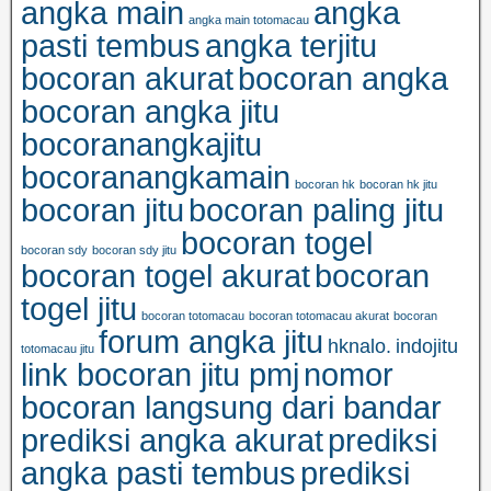
angka main
angka
angka main totomacau
pasti tembus
angka terjitu
bocoran akurat
bocoran angka
bocoran angka jitu
bocoranangkajitu
bocoranangkamain
bocoran hk
bocoran hk jitu
bocoran jitu
bocoran paling jitu
bocoran togel
bocoran sdy
bocoran sdy jitu
bocoran togel akurat
bocoran
togel jitu
bocoran totomacau
bocoran totomacau akurat
bocoran
forum angka jitu
hknalo.
indojitu
totomacau jitu
link bocoran jitu pmj
nomor
bocoran langsung dari bandar
prediksi angka akurat
prediksi
angka pasti tembus
prediksi