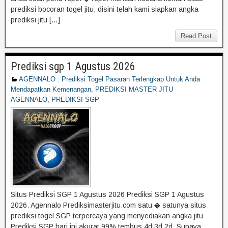
prediksi bocoran togel jitu, disini telah kami siapkan angka
prediksi jitu […]
Read Post
Prediksi sgp 1 Agustus 2026
AGENNALO : Prediksi Togel Pasaran Terlengkap Untuk Anda
Mendapatkan Kemenangan
,
PREDIKSI MASTER JITU
AGENNALO
,
PREDIKSI SGP
Situs Prediksi SGP 1 Agustus 2026 Prediksi SGP 1 Agustus
2026. Agennalo Prediksimasterjitu.com satu � satunya situs
prediksi togel SGP terpercaya yang menyediakan angka jitu
Prediksi SGP hari ini akurat 99% tembus 4d,3d,2d, Supaya