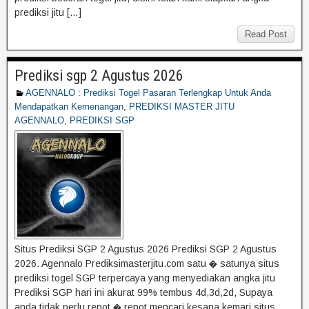
prediksi jitu […]
Read Post
Prediksi sgp 2 Agustus 2026
AGENNALO : Prediksi Togel Pasaran Terlengkap Untuk Anda
Mendapatkan Kemenangan
,
PREDIKSI MASTER JITU
AGENNALO
,
PREDIKSI SGP
Situs Prediksi SGP 2 Agustus 2026 Prediksi SGP 2 Agustus
2026. Agennalo Prediksimasterjitu.com satu � satunya situs
prediksi togel SGP terpercaya yang menyediakan angka jitu
Prediksi SGP hari ini akurat 99% tembus 4d,3d,2d, Supaya
anda tidak perlu repot � repot mencari kesana kemari situs