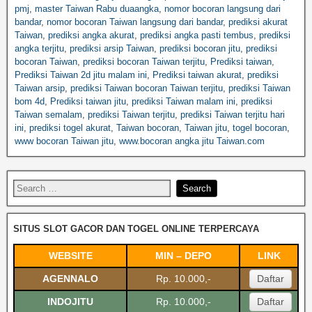
pmj
,
master Taiwan Rabu duaangka
,
nomor bocoran langsung dari
bandar
,
nomor bocoran Taiwan langsung dari bandar
,
prediksi akurat
Taiwan
,
prediksi angka akurat
,
prediksi angka pasti tembus
,
prediksi
angka terjitu
,
prediksi arsip Taiwan
,
prediksi bocoran jitu
,
prediksi
bocoran Taiwan
,
prediksi bocoran Taiwan terjitu
,
Prediksi taiwan
,
Prediksi Taiwan 2d jitu malam ini
,
Prediksi taiwan akurat
,
prediksi
Taiwan arsip
,
prediksi Taiwan bocoran Taiwan terjitu
,
prediksi Taiwan
bom 4d
,
Prediksi taiwan jitu
,
prediksi Taiwan malam ini
,
prediksi
Taiwan semalam
,
prediksi Taiwan terjitu
,
prediksi Taiwan terjitu hari
ini
,
prediksi togel akurat
,
Taiwan bocoran
,
Taiwan jitu
,
togel bocoran
,
www bocoran Taiwan jitu
,
www.bocoran angka jitu Taiwan.com
SITUS SLOT GACOR DAN TOGEL ONLINE TERPERCAYA
WEBSITE
MIN – DEPO
LINK
AGENNALO
Rp. 10.000,-
Daftar
INDOJITU
Rp. 10.000,-
Daftar