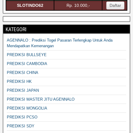
SLOTINDO62
Rp. 10.000,-
Daftar
KATEGORI
AGENNALO : Prediksi Togel Pasaran Terlengkap Untuk Anda
Mendapatkan Kemenangan
PREDIKSI BULLSEYE
PREDIKSI CAMBODIA
PREDIKSI CHINA
PREDIKSI HK
PREDIKSI JAPAN
PREDIKSI MASTER JITU AGENNALO
PREDIKSI MONGOLIA
PREDIKSI PCSO
PREDIKSI SDY