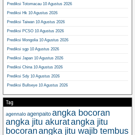
Prediksi Totomacau 10 Agustus 2026
Prediksi Hk 10 Agustus 2026
Prediksi Taiwan 10 Agustus 2026
Prediksi PCSO 10 Agustus 2026
Prediksi Mongolia 10 Agustus 2026
Prediksi sgp 10 Agustus 2026
Prediksi Japan 10 Agustus 2026
Prediksi China 10 Agustus 2026
Prediksi Sdy 10 Agustus 2026
Prediksi Bullseye 10 Agustus 2026
Tag
angka bocoran
agenpaito
agennalo
angka jitu akurat
angka jitu
bocoran
angka jitu wajib tembus