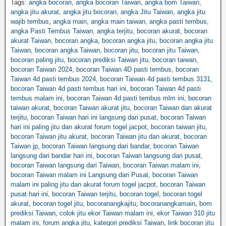
Tags:
angka bocoran
,
angka bocoran Taiwan
,
angka bom Taiwan
,
angka jitu akurat
,
angka jitu bocoran
,
angka Jitu Taiwan
,
angka jitu
wajib tembus
,
angka main
,
angka main taiwan
,
angka pasti tembus
,
angka Pasti Tembus Taiwan
,
angka terjitu
,
bocoran akurat
,
bocoran
akurat Taiwan
,
bocoran angka
,
bocoran angka jitu
,
bocoran angka jitu
Taiwan
,
bocoran angka Taiwan
,
bocoran jitu
,
bocoran jitu Taiwan
,
bocoran paling jitu
,
bocoran prediksi Taiwan jitu
,
bocoran taiwan
,
bocoran Taiwan 2024
,
bocoran Taiwan 4D pasti tembus
,
bocoran
Taiwan 4d pasti tembus 2024
,
bocoran Taiwan 4d pasti tembus 3131
,
bocoran Taiwan 4d pasti tembus hari ini
,
bocoran Taiwan 4d pasti
tembus malam ini
,
bocoran Taiwan 4d pasti tembus mlm ini
,
bocoran
taiwan akurat
,
bocoran Taiwan akurat jitu
,
bocoran Taiwan dan akurat
terjitu
,
bocoran Taiwan hari ini langsung dari pusat
,
bocoran Taiwan
hari ini paling jitu dan akurat forum togel jacpot
,
bocoran taiwan jitu
,
bocoran Taiwan jitu akurat
,
bocoran Taiwan jitu dan akurat
,
bocoran
Taiwan jp
,
bocoran Taiwan langsung dari bandar
,
bocoran Taiwan
langsung dari bandar hari ini
,
bocoran Taiwan langsung dari pusat
,
bocoran Taiwan langsung dari Taiwan
,
bocoran Taiwan malam ini
,
bocoran Taiwan malam ini Langsung dari Pusat
,
bocoran Taiwan
malam ini paling jitu dan akurat forum togel jacpot
,
bocoran Taiwan
pusat hari ini
,
bocoran Taiwan terjitu
,
bocoran togel
,
bocoran togel
akurat
,
bocoran togel jitu
,
bocoranangkajitu
,
bocoranangkamain
,
bom
prediksi Taiwan
,
colok jitu ekor Taiwan malam ini
,
ekor Taiwan 310 jitu
malam ini
,
forum angka jitu
,
kategori prediksi Taiwan
,
link bocoran jitu