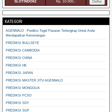
SLOTINDO62
Rp. 10.000,-
Daftar
KATEGORI
AGENNALO : Prediksi Togel Pasaran Terlengkap Untuk Anda
Mendapatkan Kemenangan
PREDIKSI BULLSEYE
PREDIKSI CAMBODIA
PREDIKSI CHINA
PREDIKSI HK
PREDIKSI JAPAN
PREDIKSI MASTER JITU AGENNALO
PREDIKSI MONGOLIA
PREDIKSI PCSO
PREDIKSI SDY
PREDIKSI SGP