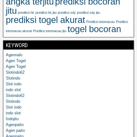
angka terjitu
prediksi bocoran
jitu
prediksi hk
prediksi hk jitu
prediksi sdy
prediksi sdy jitu
prediksi togel akurat
Prediksi totomacau
Prediksi
togel bocoran
totomacau akurat
Prediksi totomacau jitu
KEYWORD
Agennalo
Agen Togel
Agen Togel
Slotindo62
Slotindo
Slot indo
indo slot
Slotindo62
Slotindo
Slot indo
indo slot
Indojitu
Agenpaito
Agen paito
Agenpaito