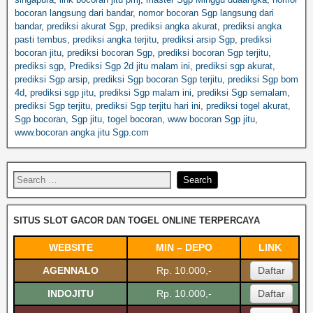
bocoran langsung dari bandar
,
nomor bocoran Sgp langsung dari
bandar
,
prediksi akurat Sgp
,
prediksi angka akurat
,
prediksi angka
pasti tembus
,
prediksi angka terjitu
,
prediksi arsip Sgp
,
prediksi
bocoran jitu
,
prediksi bocoran Sgp
,
prediksi bocoran Sgp terjitu
,
prediksi sgp
,
Prediksi Sgp 2d jitu malam ini
,
prediksi sgp akurat
,
prediksi Sgp arsip
,
prediksi Sgp bocoran Sgp terjitu
,
prediksi Sgp bom
4d
,
prediksi sgp jitu
,
prediksi Sgp malam ini
,
prediksi Sgp semalam
,
prediksi Sgp terjitu
,
prediksi Sgp terjitu hari ini
,
prediksi togel akurat
,
Sgp bocoran
,
Sgp jitu
,
togel bocoran
,
www bocoran Sgp jitu
,
www.bocoran angka jitu Sgp.com
SITUS SLOT GACOR DAN TOGEL ONLINE TERPERCAYA
WEBSITE
MIN – DEPO
LINK
AGENNALO
Rp. 10.000,-
Daftar
INDOJITU
Rp. 10.000,-
Daftar