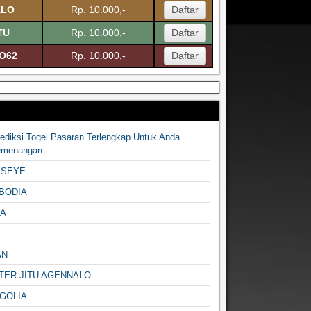
ALO
Rp. 10.000,-
Daftar
TU
Rp. 10.000,-
Daftar
O62
Rp. 10.000,-
Daftar
diksi Togel Pasaran Terlengkap Untuk Anda
emenangan
LSEYE
BODIA
NA
AN
TER JITU AGENNALO
GOLIA