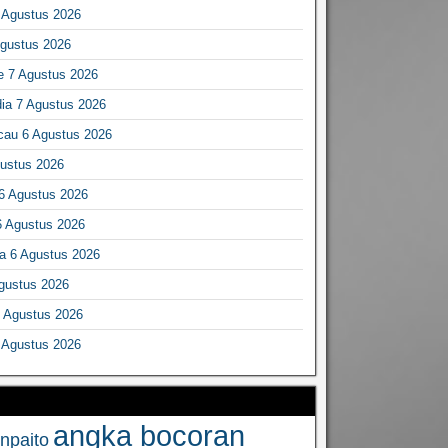
7 Agustus 2026
Agustus 2026
ye 7 Agustus 2026
ia 7 Agustus 2026
cau 6 Agustus 2026
gustus 2026
 6 Agustus 2026
6 Agustus 2026
ia 6 Agustus 2026
Agustus 2026
6 Agustus 2026
6 Agustus 2026
angka bocoran
npaito