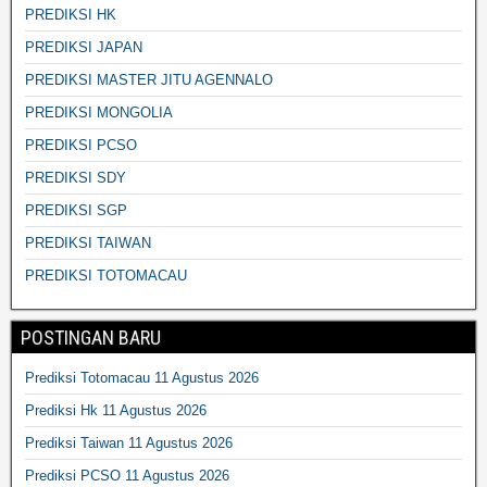
PREDIKSI HK
PREDIKSI JAPAN
PREDIKSI MASTER JITU AGENNALO
PREDIKSI MONGOLIA
PREDIKSI PCSO
PREDIKSI SDY
PREDIKSI SGP
PREDIKSI TAIWAN
PREDIKSI TOTOMACAU
POSTINGAN BARU
Prediksi Totomacau 11 Agustus 2026
Prediksi Hk 11 Agustus 2026
Prediksi Taiwan 11 Agustus 2026
Prediksi PCSO 11 Agustus 2026