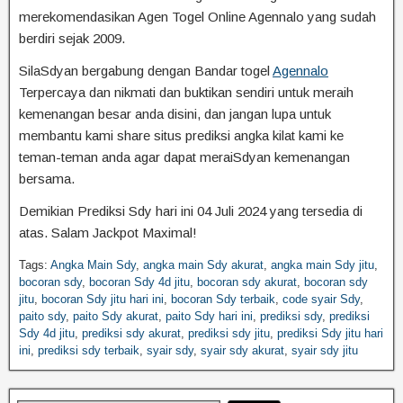
merekomendasikan Agen Togel Online Agennalo yang sudah
berdiri sejak 2009.
SilaSdyan bergabung dengan Bandar togel
Agennalo
Terpercaya dan nikmati dan buktikan sendiri untuk meraih
kemenangan besar anda disini, dan jangan lupa untuk
membantu kami share situs prediksi angka kilat kami ke
teman-teman anda agar dapat meraiSdyan kemenangan
bersama.
Demikian Prediksi Sdy hari ini 04 Juli 2024 yang tersedia di
atas. Salam Jackpot Maximal!
Tags:
Angka Main Sdy
,
angka main Sdy akurat
,
angka main Sdy jitu
,
bocoran sdy
,
bocoran Sdy 4d jitu
,
bocoran sdy akurat
,
bocoran sdy
jitu
,
bocoran Sdy jitu hari ini
,
bocoran Sdy terbaik
,
code syair Sdy
,
paito sdy
,
paito Sdy akurat
,
paito Sdy hari ini
,
prediksi sdy
,
prediksi
Sdy 4d jitu
,
prediksi sdy akurat
,
prediksi sdy jitu
,
prediksi Sdy jitu hari
ini
,
prediksi sdy terbaik
,
syair sdy
,
syair sdy akurat
,
syair sdy jitu