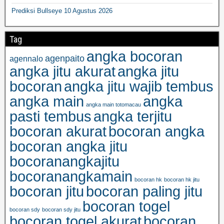
Prediksi Bullseye 10 Agustus 2026
Tag
angka bocoran
agenpaito
agennalo
angka jitu akurat
angka jitu
bocoran
angka jitu wajib tembus
angka main
angka
angka main totomacau
pasti tembus
angka terjitu
bocoran akurat
bocoran angka
bocoran angka jitu
bocoranangkajitu
bocoranangkamain
bocoran hk
bocoran hk jitu
bocoran jitu
bocoran paling jitu
bocoran togel
bocoran sdy
bocoran sdy jitu
bocoran togel akurat
bocoran