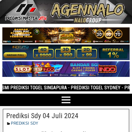
 PREDIKSI TOGEL SINGAPURA - PREDIKSI TOGEL SYDNEY - PREDI
Prediksi Sdy 04 Juli 2024
PREDIKSI SDY