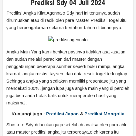
Prediksi Sdy 04 Juli 2024
Prediksi Angka Kilat Agennalo Sdy hari ini tentunya sudah
dirumuskan atau di racik oleh para Master Prediksi Togel Jitu
yang berpengalaman selama bertahun-tahun di bidangnya.
Angka Main Yang kami berikan pastinya tidaklah asal-asalan
dan sudah melalui peracikan dari master dengan
penggabungan beberapa sumber seperti buku mimpi, angka
kramat, angka mistis, taysen, dan data result togel terlengkap.
Sehingga angka yang sediakan memiliki presentase jitu yang
mendekati 100%, jangan lupa juga angka main yang di peroleh
juga bisa anda bolak balik untuk memperoleh hasil yang
maksimal.
Kunjungi juga :
Prediksi Japan
&
Prediksi Mongolia
Shio toto Sdy di berikan juga setelah di analisa oleh para ahli
atau master prediksi angka jitu terpercaya,oleh karena itu