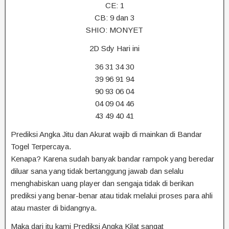
CE: 1
CB: 9 dan 3
SHIO: MONYET
2D Sdy Hari ini
36 31 34 30
39 96 91 94
90 93 06 04
04 09 04 46
43 49 40 41
Prediksi Angka Jitu dan Akurat wajib di mainkan di Bandar
Togel Terpercaya.
Kenapa? Karena sudah banyak bandar rampok yang beredar
diluar sana yang tidak bertanggung jawab dan selalu
menghabiskan uang player dan sengaja tidak di berikan
prediksi yang benar-benar atau tidak melalui proses para ahli
atau master di bidangnya.
Maka dari itu kami Prediksi Angka Kilat sangat