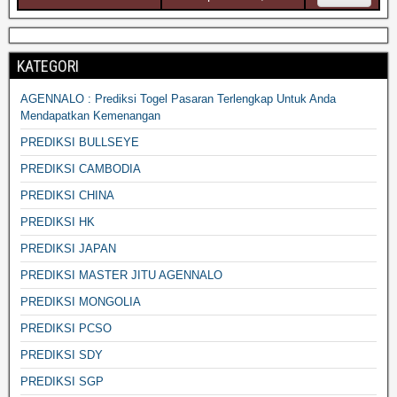
KATEGORI
AGENNALO : Prediksi Togel Pasaran Terlengkap Untuk Anda
Mendapatkan Kemenangan
PREDIKSI BULLSEYE
PREDIKSI CAMBODIA
PREDIKSI CHINA
PREDIKSI HK
PREDIKSI JAPAN
PREDIKSI MASTER JITU AGENNALO
PREDIKSI MONGOLIA
PREDIKSI PCSO
PREDIKSI SDY
PREDIKSI SGP