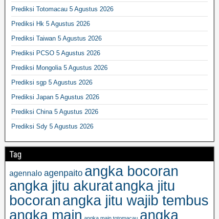
Prediksi Totomacau 5 Agustus 2026
Prediksi Hk 5 Agustus 2026
Prediksi Taiwan 5 Agustus 2026
Prediksi PCSO 5 Agustus 2026
Prediksi Mongolia 5 Agustus 2026
Prediksi sgp 5 Agustus 2026
Prediksi Japan 5 Agustus 2026
Prediksi China 5 Agustus 2026
Prediksi Sdy 5 Agustus 2026
Tag
angka bocoran
agenpaito
agennalo
angka jitu akurat
angka jitu
bocoran
angka jitu wajib tembus
angka main
angka
angka main totomacau