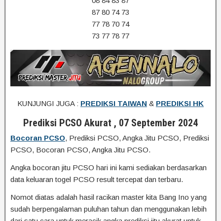
08 84 83 87
87 80 74 73
77 78 70 74
73 77 78 77
KUNJUNGI JUGA :
PREDIKSI TAIWAN
&
PREDIKSI HK
Prediksi PCSO Akurat , 07 September 2024
Bocoran PCSO
, Prediksi PCSO, Angka Jitu PCSO, Prediksi
PCSO, Bocoran PCSO, Angka Jitu PCSO.
Angka bocoran jitu PCSO hari ini kami sediakan berdasarkan
data keluaran togel PCSO result tercepat dan terbaru.
Nomot diatas adalah hasil racikan master kita Bang Ino yang
sudah berpengalaman puluhan tahun dan menggunakan lebih
dari satu cara untuk meracik angka prediksi jitu akurat untuk