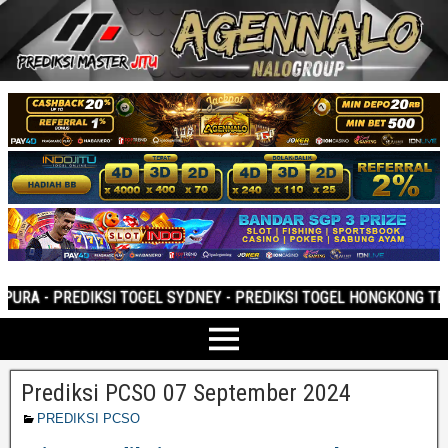
 - PREDIKSI TOGEL SYDNEY - PREDIKSI TOGEL HONGKONG TERLENG
Prediksi PCSO 07 September 2024
PREDIKSI PCSO