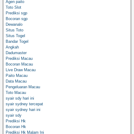
Agen paito
Toto Slot
Prediksi sgp
Bocoran sgp
Dewanalo
Situs Toto
Situs Togel
Bandar Togel
Angkah
Dadumaster
Prediksi Macau
Bocoran Macau
Live Draw Macau
Paito Macau
Data Macau
Pengeluaran Macau
Toto Macau
syair sdy hari ini
syair sydney tercepat
syair sydney hari ini
syair sdy
Prediksi Hk
Bocoran Hk
Prediksi Hk Malam Ini