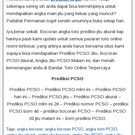
seberapa sering sih anda dapat bisa bermimpinya untuk
mendapatkan angka main jitu yang keluar yang muncul?
Padahal Permainan togel sendiri umumnya buka setiap hari.
Iya,benar sekali. Bocoran angka toto prediksi jitu akurat tiap
harinya pasti kami update untuk semua pasaran toto online
resmi terbesar, yang artinya anda harus bersama situs kami
supaya bisa mendapatkan Prediksi PCSO Jitu, Bocoran
PCSO Akurat, Angka Jitu PCSO Malam ini, dan meraih
kemenangan anda di Bandar Toto Online Terpercaya
Prediksi PCSO
Prediksi PCSO – Prediksi PCSO mlm ini – Prediksi PCSO
hari ini – Prediksi PCSO jitu – Prediksi PCSO akurat –
Prediksi PCSO mlm ini 2d – Prediksi nomor PCSO – prediksi
PCSO bom 4d – prediksi bocoran PCSO – Prediksi PCSO
2d jitu malam ini – bom prediksi PCSO.
Tags:
angka bocoran
,
angka bocoran PCSO
,
angka bom PCSO
,
angka jitu akurat
,
angka jitu bocoran
,
angka Jitu PCSO
,
angka jitu