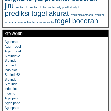
jitu
prediksi hk
prediksi hk jitu
prediksi sdy
prediksi sdy jitu
prediksi togel akurat
Prediksi totomacau
Prediksi
togel bocoran
totomacau akurat
Prediksi totomacau jitu
KEYWORD
Agennalo
Agen Togel
Agen Togel
Slotindo62
Slotindo
Slot indo
indo slot
Slotindo62
Slotindo
Slot indo
indo slot
Indojitu
Agenpaito
Agen paito
Agenpaito