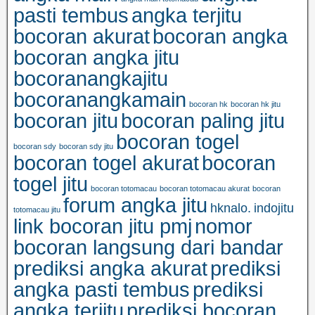
pasti tembus
angka terjitu
bocoran akurat
bocoran angka
bocoran angka jitu
bocoranangkajitu
bocoranangkamain
bocoran hk
bocoran hk jitu
bocoran jitu
bocoran paling jitu
bocoran togel
bocoran sdy
bocoran sdy jitu
bocoran togel akurat
bocoran
togel jitu
bocoran totomacau
bocoran totomacau akurat
bocoran
forum angka jitu
hknalo.
indojitu
totomacau jitu
link bocoran jitu pmj
nomor
bocoran langsung dari bandar
prediksi angka akurat
prediksi
angka pasti tembus
prediksi
angka terjitu
prediksi bocoran