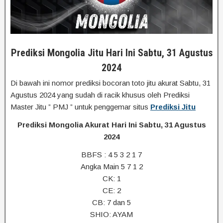
Prediksi Mongolia Jitu Hari Ini Sabtu, 31 Agustus
2024
Di bawah ini nomor prediksi bocoran toto jitu akurat Sabtu, 31
Agustus 2024 yang sudah di racik khusus oleh Prediksi
Master Jitu ” PMJ ” untuk penggemar situs
Prediksi Jitu
Prediksi Mongolia Akurat Hari Ini Sabtu, 31 Agustus
2024
BBFS : 4 5 3 2 1 7
Angka Main 5 7 1 2
CK: 1
CE: 2
CB: 7 dan 5
SHIO: AYAM