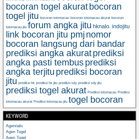
bocoran togel akurat
bocoran
togel jitu
bocoran totomacau
bocoran totomacau akurat
bocoran
forum angka jitu
hknalo.
indojitu
totomacau jitu
link bocoran jitu pmj
nomor
bocoran langsung dari bandar
prediksi angka akurat
prediksi
angka pasti tembus
prediksi
angka terjitu
prediksi bocoran
jitu
prediksi hk
prediksi hk jitu
prediksi sdy
prediksi sdy jitu
prediksi togel akurat
Prediksi totomacau
Prediksi
togel bocoran
totomacau akurat
Prediksi totomacau jitu
KEYWORD
Agennalo
Agen Togel
Agen Togel