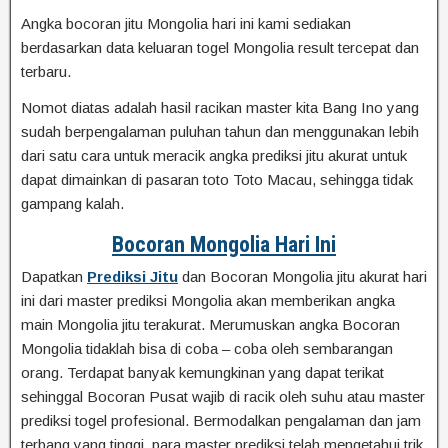
Angka bocoran jitu Mongolia hari ini kami sediakan
berdasarkan data keluaran togel Mongolia result tercepat dan
terbaru.
Nomot diatas adalah hasil racikan master kita Bang Ino yang
sudah berpengalaman puluhan tahun dan menggunakan lebih
dari satu cara untuk meracik angka prediksi jitu akurat untuk
dapat dimainkan di pasaran toto Toto Macau, sehingga tidak
gampang kalah.
Bocoran Mongolia Hari Ini
Dapatkan
Prediksi Jitu
dan Bocoran Mongolia jitu akurat hari
ini dari master prediksi Mongolia akan memberikan angka
main Mongolia jitu terakurat. Merumuskan angka Bocoran
Mongolia tidaklah bisa di coba – coba oleh sembarangan
orang. Terdapat banyak kemungkinan yang dapat terikat
sehinggal Bocoran Pusat wajib di racik oleh suhu atau master
prediksi togel profesional. Bermodalkan pengalaman dan jam
terbang yang tinggi, para master prediksi telah mengetahui trik