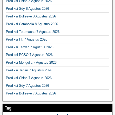
Prediksi China 8 Agustus 2026
Prediksi Sdy 8 Agustus 2026
Prediksi Bullseye 8 Agustus 2026
Prediksi Cambodia 8 Agustus 2026
Prediksi Totomacau 7 Agustus 2026
Prediksi Hk 7 Agustus 2026
Prediksi Taiwan 7 Agustus 2026
Prediksi PCSO 7 Agustus 2026
Prediksi Mongolia 7 Agustus 2026
Prediksi Japan 7 Agustus 2026
Prediksi China 7 Agustus 2026
Prediksi Sdy 7 Agustus 2026
Prediksi Bullseye 7 Agustus 2026
Tag