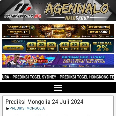
- PREDIKSI TOGEL SYDNEY - PREDIKSI TOGEL HONGKONG TERLENG
Prediksi Mongolia 24 Juli 2024
PREDIKSI MONGOLIA