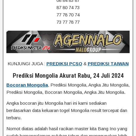
08 84 83 87
87 80 74 73
77 78 70 74
73 77 78 77
KUNJUNGI JUGA :
PREDIKSI PCSO
&
PREDIKSI TAIWAN
Prediksi Mongolia Akurat Rabu, 24 Juli 2024
Bocoran Mongolia
, Prediksi Mongolia, Angka Jitu Mongolia,
Prediksi Mongolia, Bocoran Mongolia, Angka Jitu Mongolia.
Angka bocoran jitu Mongolia hari ini kami sediakan
berdasarkan data keluaran togel Mongolia result tercepat dan
terbaru.
Nomot diatas adalah hasil racikan master kita Bang Ino yang
sudah berpengalaman puluhan tahun dan menggunakan lebih