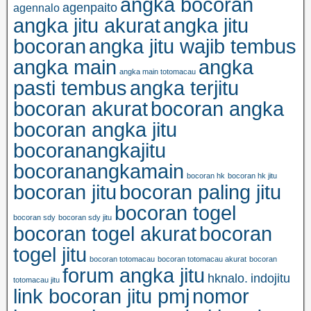
angka bocoran
agenpaito
agennalo
angka jitu akurat
angka jitu
bocoran
angka jitu wajib tembus
angka main
angka
angka main totomacau
pasti tembus
angka terjitu
bocoran akurat
bocoran angka
bocoran angka jitu
bocoranangkajitu
bocoranangkamain
bocoran hk
bocoran hk jitu
bocoran jitu
bocoran paling jitu
bocoran togel
bocoran sdy
bocoran sdy jitu
bocoran togel akurat
bocoran
togel jitu
bocoran totomacau
bocoran totomacau akurat
bocoran
forum angka jitu
hknalo.
indojitu
totomacau jitu
link bocoran jitu pmj
nomor