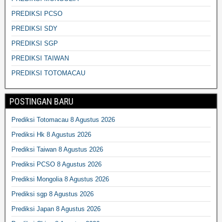
PREDIKSI PCSO
PREDIKSI SDY
PREDIKSI SGP
PREDIKSI TAIWAN
PREDIKSI TOTOMACAU
POSTINGAN BARU
Prediksi Totomacau 8 Agustus 2026
Prediksi Hk 8 Agustus 2026
Prediksi Taiwan 8 Agustus 2026
Prediksi PCSO 8 Agustus 2026
Prediksi Mongolia 8 Agustus 2026
Prediksi sgp 8 Agustus 2026
Prediksi Japan 8 Agustus 2026