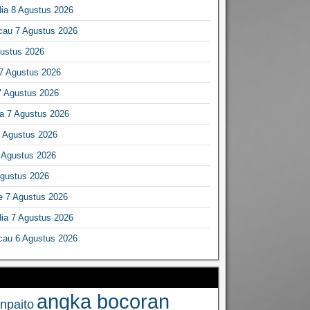
ia 8 Agustus 2026
cau 7 Agustus 2026
gustus 2026
 7 Agustus 2026
7 Agustus 2026
ia 7 Agustus 2026
7 Agustus 2026
7 Agustus 2026
Agustus 2026
ye 7 Agustus 2026
ia 7 Agustus 2026
cau 6 Agustus 2026
angka bocoran
npaito