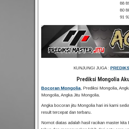
88 8
80 8
91 9
KUNJUNGI JUGA :
PREDIKS
Prediksi Mongolia Aku
Bocoran Mongolia
, Prediksi Mongolia, Ang
Mongolia, Angka Jitu Mongolia.
Angka bocoran jitu Mongolia hari ini kami sed
result tercepat dan terbaru.
Nomot diatas adalah hasil racikan master kit