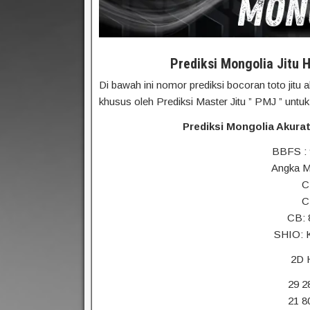
Prediksi Mongolia Jitu H
Di bawah ini nomor prediksi bocoran toto jitu a
khusus oleh Prediksi Master Jitu ” PMJ ” unt
Prediksi Mongolia Akurat 
BBFS : 9
Angka Ma
C
C
CB: 
SHIO:
2D H
29 2
21 8