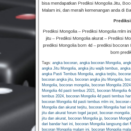
bisa mendapatkan Prediksi Mongolia Jitu, Boc
Malam ini, dan meraih kemenangan anda di Ba
Prediks
Prediksi Mongolia – Prediksi Mongolia mlm ini 
jitu – Prediksi Mongolia akurat – Prediksi M
prediksi Mongolia bom 4d – prediksi bocoran M
bom predik
Tags:
angka bocoran
,
angka bocoran Mongolia
,
angk
angka Jitu Mongolia
,
angka jitu wajib tembus
,
angka
angka Pasti Tembus Mongolia
,
angka terjitu
,
bocoran
bocoran angka jitu
,
bocoran angka jitu Mongolia
,
boc
Mongolia
,
bocoran mongolia
,
bocoran Mongolia 2024
Mongolia 4d pasti tembus 2021
,
bocoran Mongolia 4
tembus 2024
,
bocoran Mongolia 4d pasti tembus hari
bocoran Mongolia 4d pasti tembus mlm ini
,
bocoran 
Mongolia dan akurat terjitu
,
bocoran Mongolia hari in
jitu dan akurat forum togel jacpot
,
bocoran mongolia j
jitu dan akurat
,
bocoran Mongolia jp
,
bocoran Mongol
dari bandar hari ini
,
bocoran Mongolia langsung dari 
bocoran Mongolia malam ini
,
bocoran Mongolia mala