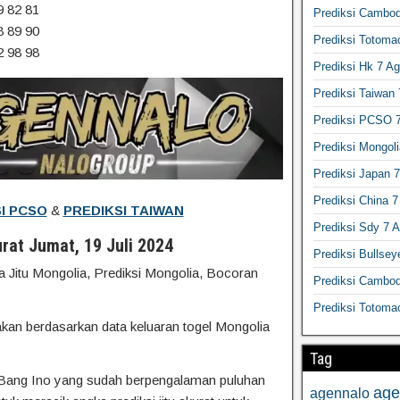
9 82 81
Prediksi Cambod
8 89 90
Prediksi Totoma
2 98 98
Prediksi Hk 7 A
Prediksi Taiwan
Prediksi PCSO 
Prediksi Mongol
Prediksi Japan 
Prediksi China 
I PCSO
&
PREDIKSI TAIWAN
Prediksi Sdy 7 
rat Jumat, 19 Juli 2024
Prediksi Bullse
ka Jitu Mongolia, Prediksi Mongolia, Bocoran
Prediksi Cambod
Prediksi Totoma
iakan berdasarkan data keluaran togel Mongolia
Tag
a Bang Ino yang sudah berpengalaman puluhan
age
agennalo