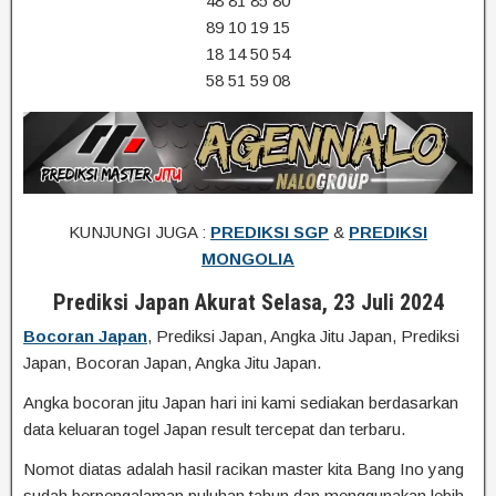
48 81 85 80
89 10 19 15
18 14 50 54
58 51 59 08
KUNJUNGI JUGA :
PREDIKSI SGP
&
PREDIKSI
MONGOLIA
Prediksi Japan Akurat Selasa, 23 Juli 2024
Bocoran Japan
, Prediksi Japan, Angka Jitu Japan, Prediksi
Japan, Bocoran Japan, Angka Jitu Japan.
Angka bocoran jitu Japan hari ini kami sediakan berdasarkan
data keluaran togel Japan result tercepat dan terbaru.
Nomot diatas adalah hasil racikan master kita Bang Ino yang
sudah berpengalaman puluhan tahun dan menggunakan lebih