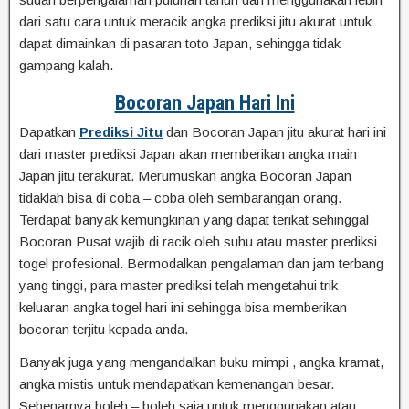
dari satu cara untuk meracik angka prediksi jitu akurat untuk
dapat dimainkan di pasaran toto Japan, sehingga tidak
gampang kalah.
Bocoran Japan Hari Ini
Dapatkan
Prediksi Jitu
dan Bocoran Japan jitu akurat hari ini
dari master prediksi Japan akan memberikan angka main
Japan jitu terakurat. Merumuskan angka Bocoran Japan
tidaklah bisa di coba – coba oleh sembarangan orang.
Terdapat banyak kemungkinan yang dapat terikat sehinggal
Bocoran Pusat wajib di racik oleh suhu atau master prediksi
togel profesional. Bermodalkan pengalaman dan jam terbang
yang tinggi, para master prediksi telah mengetahui trik
keluaran angka togel hari ini sehingga bisa memberikan
bocoran terjitu kepada anda.
Banyak juga yang mengandalkan buku mimpi , angka kramat,
angka mistis untuk mendapatkan kemenangan besar.
Sebenarnya boleh – boleh saja untuk menggunakan atau