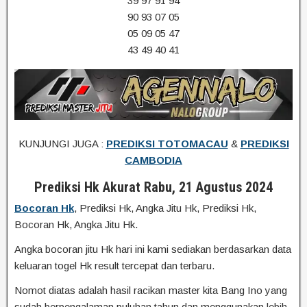
39 97 91 94
90 93 07 05
05 09 05 47
43 49 40 41
KUNJUNGI JUGA :
PREDIKSI TOTOMACAU
&
PREDIKSI
CAMBODIA
Prediksi Hk Akurat Rabu, 21 Agustus 2024
Bocoran Hk
, Prediksi Hk, Angka Jitu Hk, Prediksi Hk,
Bocoran Hk, Angka Jitu Hk.
Angka bocoran jitu Hk hari ini kami sediakan berdasarkan data
keluaran togel Hk result tercepat dan terbaru.
Nomot diatas adalah hasil racikan master kita Bang Ino yang
sudah berpengalaman puluhan tahun dan menggunakan lebih