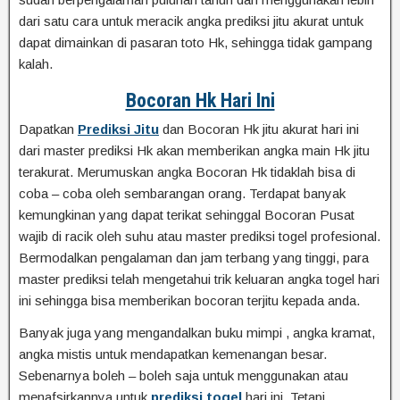
dari satu cara untuk meracik angka prediksi jitu akurat untuk
dapat dimainkan di pasaran toto Hk, sehingga tidak gampang
kalah.
Bocoran Hk Hari Ini
Dapatkan
Prediksi Jitu
dan Bocoran Hk jitu akurat hari ini
dari master prediksi Hk akan memberikan angka main Hk jitu
terakurat. Merumuskan angka Bocoran Hk tidaklah bisa di
coba – coba oleh sembarangan orang. Terdapat banyak
kemungkinan yang dapat terikat sehinggal Bocoran Pusat
wajib di racik oleh suhu atau master prediksi togel profesional.
Bermodalkan pengalaman dan jam terbang yang tinggi, para
master prediksi telah mengetahui trik keluaran angka togel hari
ini sehingga bisa memberikan bocoran terjitu kepada anda.
Banyak juga yang mengandalkan buku mimpi , angka kramat,
angka mistis untuk mendapatkan kemenangan besar.
Sebenarnya boleh – boleh saja untuk menggunakan atau
menafsirkannya untuk
prediksi togel
hari ini. Tetapi