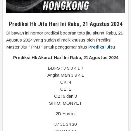
Prediksi Hk Jitu Hari Ini Rabu, 21 Agustus 2024
Di bawah ini nomor prediksi bocoran toto jitu akurat Rabu, 21
Agustus 2024 yang sudah di racik khusus oleh Prediksi
Master Jitu ” PMJ ” untuk penggemar situs
Prediksi Jitu
Prediksi Hk Akurat Hari Ini Rabu, 21 Agustus 2024
BBFS : 3 9 0 4 1 7
Angka Main 3 9 4 1
CK: 4
CE: 1
CB: 9 dan 3
SHIO: MONYET
2D Hari ini
37 31 34 30