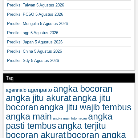
Prediksi Taiwan 5 Agustus 2026
Prediksi PCSO 5 Agustus 2026
Prediksi Mongolia 5 Agustus 2026
Prediksi sgp 5 Agustus 2026
Prediksi Japan 5 Agustus 2026
Prediksi China 5 Agustus 2026
Prediksi Sdy 5 Agustus 2026
Tag
angka bocoran
agenpaito
agennalo
angka jitu akurat
angka jitu
bocoran
angka jitu wajib tembus
angka main
angka
angka main totomacau
pasti tembus
angka terjitu
bocoran akurat
bocoran angka