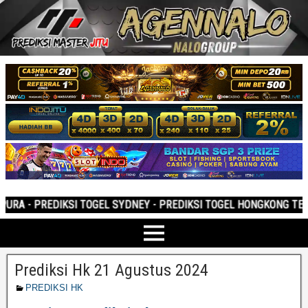
 - PREDIKSI TOGEL SYDNEY - PREDIKSI TOGEL HONGKONG TERLENG
Prediksi Hk 21 Agustus 2024
PREDIKSI HK