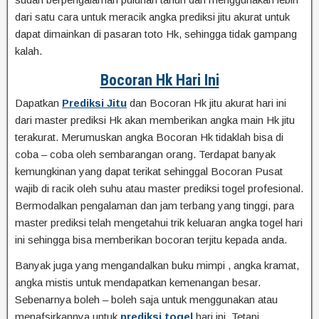
dari satu cara untuk meracik angka prediksi jitu akurat untuk
dapat dimainkan di pasaran toto Hk, sehingga tidak gampang
kalah.
Bocoran Hk Hari Ini
Dapatkan
Prediksi Jitu
dan Bocoran Hk jitu akurat hari ini
dari master prediksi Hk akan memberikan angka main Hk jitu
terakurat. Merumuskan angka Bocoran Hk tidaklah bisa di
coba – coba oleh sembarangan orang. Terdapat banyak
kemungkinan yang dapat terikat sehinggal Bocoran Pusat
wajib di racik oleh suhu atau master prediksi togel profesional.
Bermodalkan pengalaman dan jam terbang yang tinggi, para
master prediksi telah mengetahui trik keluaran angka togel hari
ini sehingga bisa memberikan bocoran terjitu kepada anda.
Banyak juga yang mengandalkan buku mimpi , angka kramat,
angka mistis untuk mendapatkan kemenangan besar.
Sebenarnya boleh – boleh saja untuk menggunakan atau
menafsirkannya untuk
prediksi togel
hari ini. Tetapi