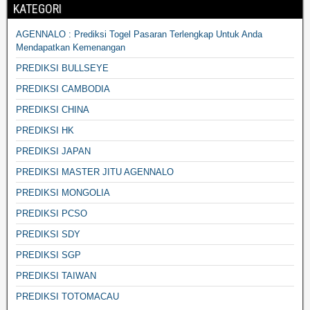
KATEGORI
AGENNALO : Prediksi Togel Pasaran Terlengkap Untuk Anda
Mendapatkan Kemenangan
PREDIKSI BULLSEYE
PREDIKSI CAMBODIA
PREDIKSI CHINA
PREDIKSI HK
PREDIKSI JAPAN
PREDIKSI MASTER JITU AGENNALO
PREDIKSI MONGOLIA
PREDIKSI PCSO
PREDIKSI SDY
PREDIKSI SGP
PREDIKSI TAIWAN
PREDIKSI TOTOMACAU