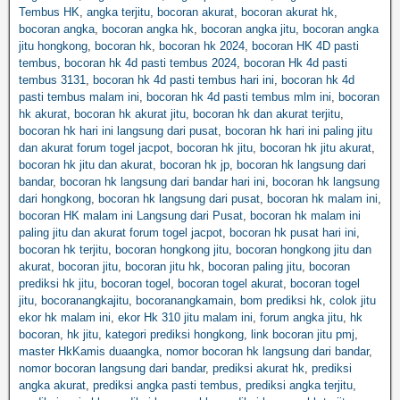
Tembus HK
,
angka terjitu
,
bocoran akurat
,
bocoran akurat hk
,
bocoran angka
,
bocoran angka hk
,
bocoran angka jitu
,
bocoran angka
jitu hongkong
,
bocoran hk
,
bocoran hk 2024
,
bocoran HK 4D pasti
tembus
,
bocoran hk 4d pasti tembus 2024
,
bocoran Hk 4d pasti
tembus 3131
,
bocoran hk 4d pasti tembus hari ini
,
bocoran hk 4d
pasti tembus malam ini
,
bocoran hk 4d pasti tembus mlm ini
,
bocoran
hk akurat
,
bocoran hk akurat jitu
,
bocoran hk dan akurat terjitu
,
bocoran hk hari ini langsung dari pusat
,
bocoran hk hari ini paling jitu
dan akurat forum togel jacpot
,
bocoran hk jitu
,
bocoran hk jitu akurat
,
bocoran hk jitu dan akurat
,
bocoran hk jp
,
bocoran hk langsung dari
bandar
,
bocoran hk langsung dari bandar hari ini
,
bocoran hk langsung
dari hongkong
,
bocoran hk langsung dari pusat
,
bocoran hk malam ini
,
bocoran HK malam ini Langsung dari Pusat
,
bocoran hk malam ini
paling jitu dan akurat forum togel jacpot
,
bocoran hk pusat hari ini
,
bocoran hk terjitu
,
bocoran hongkong jitu
,
bocoran hongkong jitu dan
akurat
,
bocoran jitu
,
bocoran jitu hk
,
bocoran paling jitu
,
bocoran
prediksi hk jitu
,
bocoran togel
,
bocoran togel akurat
,
bocoran togel
jitu
,
bocoranangkajitu
,
bocoranangkamain
,
bom prediksi hk
,
colok jitu
ekor hk malam ini
,
ekor Hk 310 jitu malam ini
,
forum angka jitu
,
hk
bocoran
,
hk jitu
,
kategori prediksi hongkong
,
link bocoran jitu pmj
,
master HkKamis duaangka
,
nomor bocoran hk langsung dari bandar
,
nomor bocoran langsung dari bandar
,
prediksi akurat hk
,
prediksi
angka akurat
,
prediksi angka pasti tembus
,
prediksi angka terjitu
,