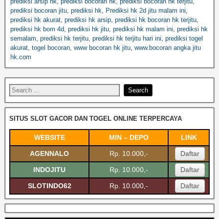
prediksi arsip hk
,
prediksi bocoran hk
,
prediksi bocoran hk terjitu
,
prediksi bocoran jitu
,
prediksi hk
,
Prediksi hk 2d jitu malam ini
,
prediksi hk akurat
,
prediksi hk arsip
,
prediksi hk bocoran hk terjitu
,
prediksi hk bom 4d
,
prediksi hk jitu
,
prediksi hk malam ini
,
prediksi hk
semalam
,
prediksi hk terjitu
,
prediksi hk terjitu hari ini
,
prediksi togel
akurat
,
togel bocoran
,
www bocoran hk jitu
,
www.bocoran angka jitu
hk.com
SITUS SLOT GACOR DAN TOGEL ONLINE TERPERCAYA
WEBSITE
MIN – DEPO
LINK
AGENNALO
Rp. 10.000,-
Daftar
INDOJITU
Rp. 10.000,-
Daftar
SLOTINDO62
Rp. 10.000,-
Daftar