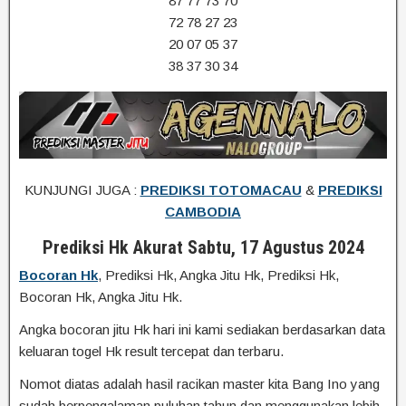
87 77 73 70
72 78 27 23
20 07 05 37
38 37 30 34
KUNJUNGI JUGA :
PREDIKSI TOTOMACAU
&
PREDIKSI
CAMBODIA
Prediksi Hk Akurat Sabtu, 17 Agustus 2024
Bocoran Hk
, Prediksi Hk, Angka Jitu Hk, Prediksi Hk,
Bocoran Hk, Angka Jitu Hk.
Angka bocoran jitu Hk hari ini kami sediakan berdasarkan data
keluaran togel Hk result tercepat dan terbaru.
Nomot diatas adalah hasil racikan master kita Bang Ino yang
sudah berpengalaman puluhan tahun dan menggunakan lebih