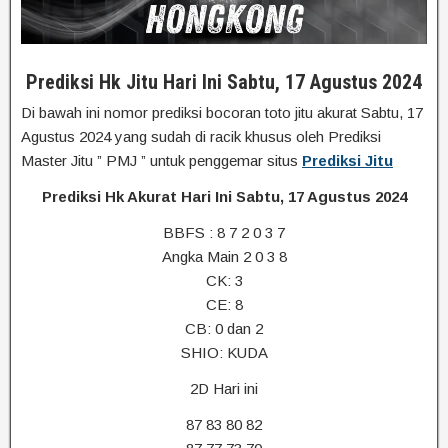
Prediksi Hk Jitu Hari Ini Sabtu, 17 Agustus 2024
Di bawah ini nomor prediksi bocoran toto jitu akurat Sabtu, 17
Agustus 2024 yang sudah di racik khusus oleh Prediksi
Master Jitu ” PMJ ” untuk penggemar situs
Prediksi Jitu
Prediksi Hk Akurat Hari Ini Sabtu, 17 Agustus 2024
BBFS : 8 7 2 0 3 7
Angka Main 2 0 3 8
CK: 3
CE: 8
CB: 0 dan 2
SHIO: KUDA
2D Hari ini
87 83 80 82