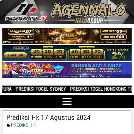
 - PREDIKSI TOGEL SYDNEY - PREDIKSI TOGEL HONGKONG TERLEN
Prediksi Hk 17 Agustus 2024
PREDIKSI HK