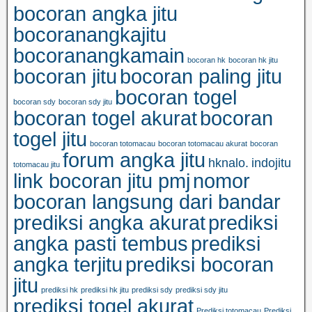
bocoran angka jitu
bocoranangkajitu
bocoranangkamain
bocoran hk
bocoran hk jitu
bocoran jitu
bocoran paling jitu
bocoran togel
bocoran sdy
bocoran sdy jitu
bocoran togel akurat
bocoran
togel jitu
bocoran totomacau
bocoran totomacau akurat
bocoran
forum angka jitu
hknalo.
indojitu
totomacau jitu
link bocoran jitu pmj
nomor
bocoran langsung dari bandar
prediksi angka akurat
prediksi
angka pasti tembus
prediksi
angka terjitu
prediksi bocoran
jitu
prediksi hk
prediksi hk jitu
prediksi sdy
prediksi sdy jitu
prediksi togel akurat
Prediksi totomacau
Prediksi