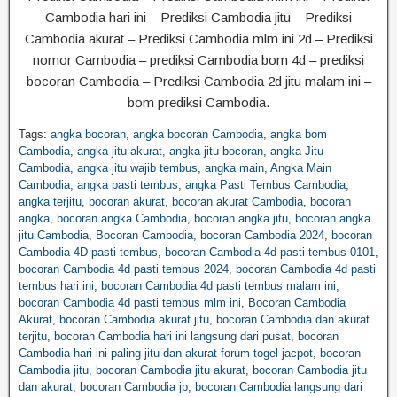
Cambodia hari ini – Prediksi Cambodia jitu – Prediksi
Cambodia akurat – Prediksi Cambodia mlm ini 2d – Prediksi
nomor Cambodia – prediksi Cambodia bom 4d – prediksi
bocoran Cambodia – Prediksi Cambodia 2d jitu malam ini –
bom prediksi Cambodia.
Tags:
angka bocoran
,
angka bocoran Cambodia
,
angka bom
Cambodia
,
angka jitu akurat
,
angka jitu bocoran
,
angka Jitu
Cambodia
,
angka jitu wajib tembus
,
angka main
,
Angka Main
Cambodia
,
angka pasti tembus
,
angka Pasti Tembus Cambodia
,
angka terjitu
,
bocoran akurat
,
bocoran akurat Cambodia
,
bocoran
angka
,
bocoran angka Cambodia
,
bocoran angka jitu
,
bocoran angka
jitu Cambodia
,
Bocoran Cambodia
,
bocoran Cambodia 2024
,
bocoran
Cambodia 4D pasti tembus
,
bocoran Cambodia 4d pasti tembus 0101
,
bocoran Cambodia 4d pasti tembus 2024
,
bocoran Cambodia 4d pasti
tembus hari ini
,
bocoran Cambodia 4d pasti tembus malam ini
,
bocoran Cambodia 4d pasti tembus mlm ini
,
Bocoran Cambodia
Akurat
,
bocoran Cambodia akurat jitu
,
bocoran Cambodia dan akurat
terjitu
,
bocoran Cambodia hari ini langsung dari pusat
,
bocoran
Cambodia hari ini paling jitu dan akurat forum togel jacpot
,
bocoran
Cambodia jitu
,
bocoran Cambodia jitu akurat
,
bocoran Cambodia jitu
dan akurat
,
bocoran Cambodia jp
,
bocoran Cambodia langsung dari