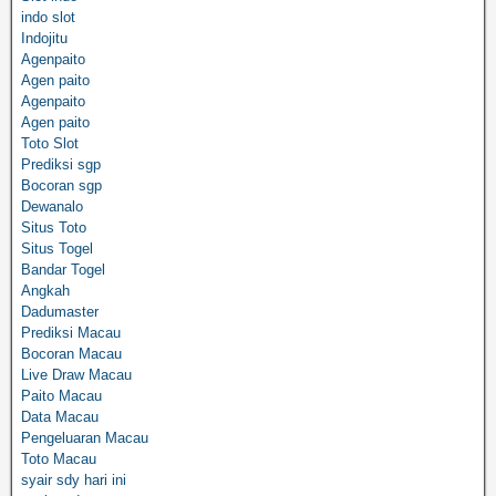
indo slot
Indojitu
Agenpaito
Agen paito
Agenpaito
Agen paito
Toto Slot
Prediksi sgp
Bocoran sgp
Dewanalo
Situs Toto
Situs Togel
Bandar Togel
Angkah
Dadumaster
Prediksi Macau
Bocoran Macau
Live Draw Macau
Paito Macau
Data Macau
Pengeluaran Macau
Toto Macau
syair sdy hari ini