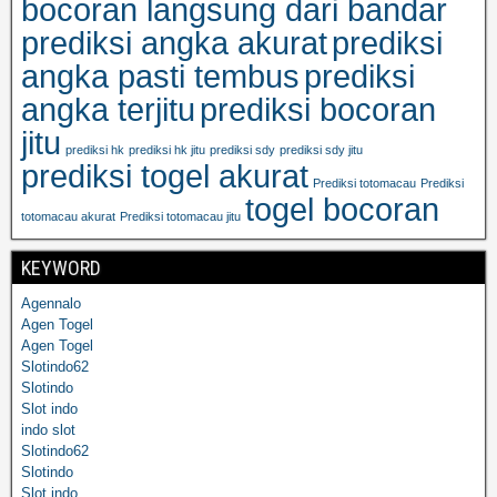
bocoran langsung dari bandar
prediksi angka akurat
prediksi
angka pasti tembus
prediksi
angka terjitu
prediksi bocoran
jitu
prediksi hk
prediksi hk jitu
prediksi sdy
prediksi sdy jitu
prediksi togel akurat
Prediksi totomacau
Prediksi
togel bocoran
totomacau akurat
Prediksi totomacau jitu
KEYWORD
Agennalo
Agen Togel
Agen Togel
Slotindo62
Slotindo
Slot indo
indo slot
Slotindo62
Slotindo
Slot indo