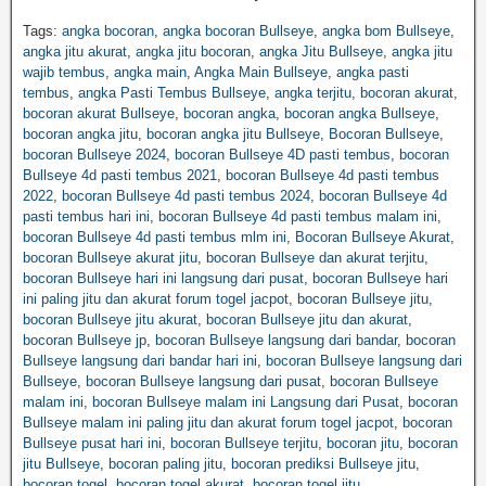
Tags:
angka bocoran
,
angka bocoran Bullseye
,
angka bom Bullseye
,
angka jitu akurat
,
angka jitu bocoran
,
angka Jitu Bullseye
,
angka jitu
wajib tembus
,
angka main
,
Angka Main Bullseye
,
angka pasti
tembus
,
angka Pasti Tembus Bullseye
,
angka terjitu
,
bocoran akurat
,
bocoran akurat Bullseye
,
bocoran angka
,
bocoran angka Bullseye
,
bocoran angka jitu
,
bocoran angka jitu Bullseye
,
Bocoran Bullseye
,
bocoran Bullseye 2024
,
bocoran Bullseye 4D pasti tembus
,
bocoran
Bullseye 4d pasti tembus 2021
,
bocoran Bullseye 4d pasti tembus
2022
,
bocoran Bullseye 4d pasti tembus 2024
,
bocoran Bullseye 4d
pasti tembus hari ini
,
bocoran Bullseye 4d pasti tembus malam ini
,
bocoran Bullseye 4d pasti tembus mlm ini
,
Bocoran Bullseye Akurat
,
bocoran Bullseye akurat jitu
,
bocoran Bullseye dan akurat terjitu
,
bocoran Bullseye hari ini langsung dari pusat
,
bocoran Bullseye hari
ini paling jitu dan akurat forum togel jacpot
,
bocoran Bullseye jitu
,
bocoran Bullseye jitu akurat
,
bocoran Bullseye jitu dan akurat
,
bocoran Bullseye jp
,
bocoran Bullseye langsung dari bandar
,
bocoran
Bullseye langsung dari bandar hari ini
,
bocoran Bullseye langsung dari
Bullseye
,
bocoran Bullseye langsung dari pusat
,
bocoran Bullseye
malam ini
,
bocoran Bullseye malam ini Langsung dari Pusat
,
bocoran
Bullseye malam ini paling jitu dan akurat forum togel jacpot
,
bocoran
Bullseye pusat hari ini
,
bocoran Bullseye terjitu
,
bocoran jitu
,
bocoran
jitu Bullseye
,
bocoran paling jitu
,
bocoran prediksi Bullseye jitu
,
bocoran togel
,
bocoran togel akurat
,
bocoran togel jitu
,