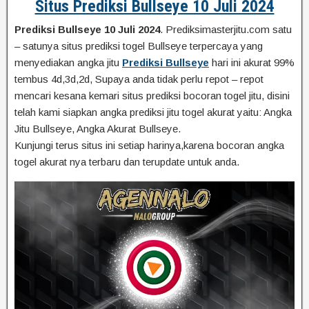
Situs Prediksi Bullseye 10 Juli 2024
Prediksi Bullseye 10 Juli 2024
. Prediksimasterjitu.com satu
– satunya situs prediksi togel Bullseye terpercaya yang
menyediakan angka jitu
Prediksi Bullseye
hari ini akurat 99%
tembus 4d,3d,2d, Supaya anda tidak perlu repot – repot
mencari kesana kemari situs prediksi bocoran togel jitu, disini
telah kami siapkan angka prediksi jitu togel akurat yaitu: Angka
Jitu Bullseye, Angka Akurat Bullseye.
Kunjungi terus situs ini setiap harinya,karena bocoran angka
togel akurat nya terbaru dan terupdate untuk anda.