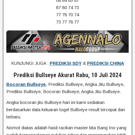
08 84 83 87
87 80 74 73
77 78 70 74
73 77 78 77
KUNJUNGI JUGA :
PREDIKSI SDY
&
PREDIKSI CHINA
Prediksi Bullseye Akurat Rabu, 10 Juli 2024
Bocoran Bullseye
, Prediksi Bullseye, Angka Jitu Bullseye,
Prediksi Bullseye, Bocoran Bullseye, Angka Jitu Bullseye.
Angka bocoran jitu Bullseye hari ini kami sediakan
berdasarkan data keluaran togel Bullseye result tercepat dan
terbaru.
Nomot diatas adalah hasil racikan master kita Bang Ino yang
sudah berpengalaman puluhan tahun dan menggunakan lebih