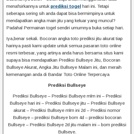
menafsirkannya untuk
prediksi togel
hari ini. Tetapi
seberapa sering sih anda dapat bisa bermimpinya untuk
mendapatkan angka main jitu yang keluar yang muncul?
Padahal Permainan togel sendiri umumnya buka setiap hari.
Iya,benar sekali. Bocoran angka toto prediksi jitu akurat tiap
harinya pasti kami update untuk semua pasaran toto online
resmi terbesar, yang artinya anda harus bersama situs kami
supaya bisa mendapatkan Prediksi Bullseye Jitu, Bocoran
Bullseye Akurat, Angka Jitu Bullseye Malam ini, dan meraih
kemenangan anda di Bandar Toto Online Terpercaya
Prediksi Bullseye
Prediksi Bullseye – Prediksi Bullseye mlm ini – Prediksi
Bullseye hari ini – Prediksi Bullseye jitu – Prediksi Bullseye
akurat – Prediksi Bullseye mlm ini 2d – Prediksi nomor
Bullseye – prediksi Bullseye bom 4d – prediksi bocoran
Bullseye – Prediksi Bullseye 2d jitu malam ini – bom prediksi
Bullseye.