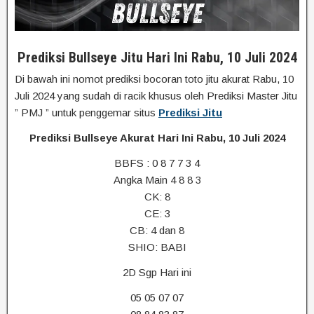
Prediksi Bullseye Jitu Hari Ini Rabu, 10 Juli 2024
Di bawah ini nomot prediksi bocoran toto jitu akurat Rabu, 10
Juli 2024 yang sudah di racik khusus oleh Prediksi Master Jitu
” PMJ ” untuk penggemar situs
Prediksi Jitu
Prediksi Bullseye Akurat Hari Ini Rabu, 10 Juli 2024
BBFS : 0 8 7 7 3 4
Angka Main 4 8 8 3
CK: 8
CE: 3
CB: 4 dan 8
SHIO: BABI
2D Sgp Hari ini
05 05 07 07