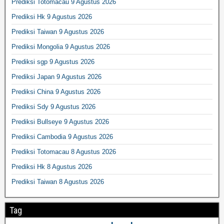
Prediksi Totomacau 9 Agustus 2026
Prediksi Hk 9 Agustus 2026
Prediksi Taiwan 9 Agustus 2026
Prediksi Mongolia 9 Agustus 2026
Prediksi sgp 9 Agustus 2026
Prediksi Japan 9 Agustus 2026
Prediksi China 9 Agustus 2026
Prediksi Sdy 9 Agustus 2026
Prediksi Bullseye 9 Agustus 2026
Prediksi Cambodia 9 Agustus 2026
Prediksi Totomacau 8 Agustus 2026
Prediksi Hk 8 Agustus 2026
Prediksi Taiwan 8 Agustus 2026
Tag