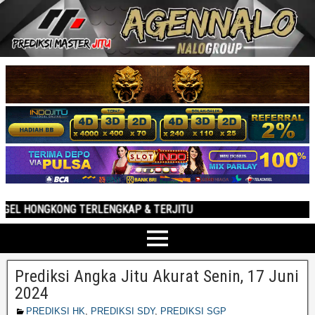
EL HONGKONG TERLENGKAP & TERJITU
Prediksi Angka Jitu Akurat Senin, 17 Juni
2024
PREDIKSI HK
,
PREDIKSI SDY
,
PREDIKSI SGP