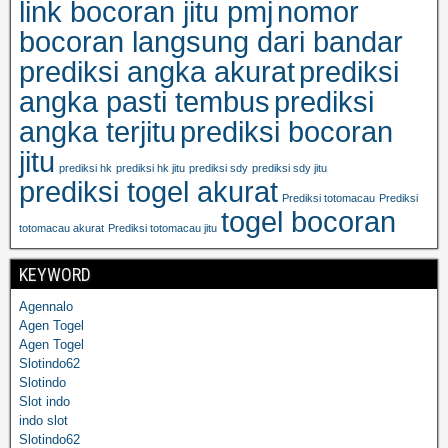
link bocoran jitu pmj
nomor
bocoran langsung dari bandar
prediksi angka akurat
prediksi
angka pasti tembus
prediksi
angka terjitu
prediksi bocoran
jitu
prediksi hk
prediksi hk jitu
prediksi sdy
prediksi sdy jitu
prediksi togel akurat
Prediksi totomacau
Prediksi
togel bocoran
totomacau akurat
Prediksi totomacau jitu
KEYWORD
Agennalo
Agen Togel
Agen Togel
Slotindo62
Slotindo
Slot indo
indo slot
Slotindo62